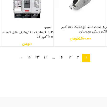
رله شنت کلید اتوماتیک 800 آمپر
ناموجود
الکترونیکی هیوندای
کلید اتوماتیک الکترونیکی قابل تنظیم
1000 آمپر LS
5,400,000
تومان
0
تومان
→
24
23
22
…
4
3
2
1