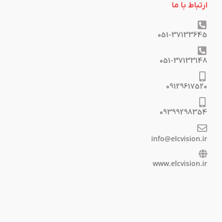
ارتباط با ما
051-37133645
051-37133148
09129617520
09399298354
info@elcvision.ir
www.elcvision.ir