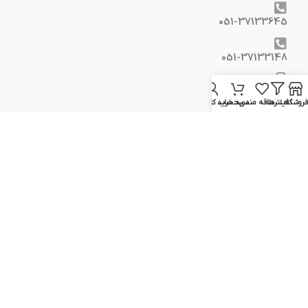
051-37133645
051-37133148
09129617520
فروشگاه
فیلترها
علاقه مندی
سبد خرید
حساب کاربری من
09399298354
info@elcvision.ir
www.elcvision.ir