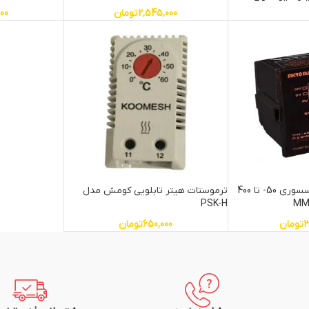
2,545,000
تومان
000
ترموستات میکروپروسسوری 50- تا 400
ترموستات هیتر تابلویی کومش مدل
PSK-H
3
تومان
650,000
تومان