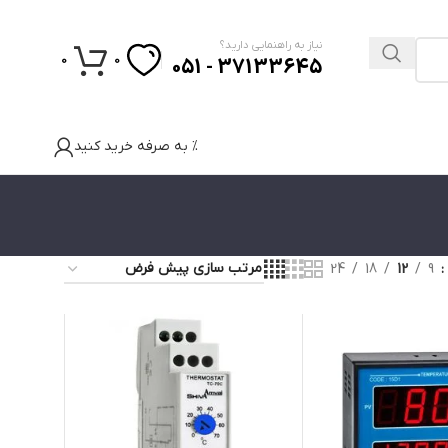
نیاز به راهنمایی دارید؟
0
0
37133645 - 051
% به صرفه خرید کنید
24
18
12
9