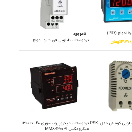
ناموجود
ترموستات تابلویی فن شیوا امواج
3,776
تومان
ترموستات فن تابلویی کومش مدل PSK-
ترموستات میکروپروسسوری 40- تا 1300
میکرومکس MMX-1300PI