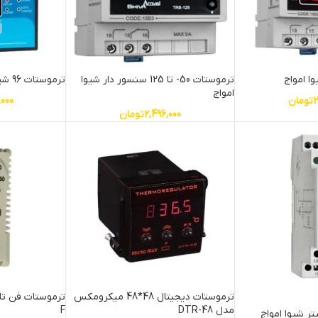
ترموستات 50- تا 125 سنسور دار شیوا
ترموستات 96 شیوا امواج (PlD)
امواج
2
تومان
,000
2,496,000
تومان
ترموستات دیجیتال 48*48 میکرومکس
مدل DTR-48
F
ر شیوا امواج