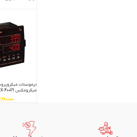
میکرومکس MMX-400PI
,960,000