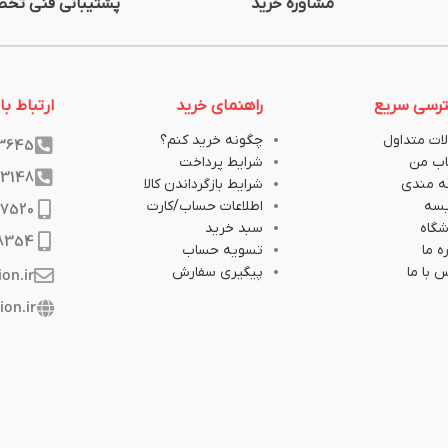
مشاوره خرید
پشتیبانی فنی تخ
رسی سریع
راهنمای خرید
ارتباط با 
ات متداول
چگونه خرید کنم؟
33645
ب من
شرایط پرداخت
33148
ه مندی
شرایط بازگرداندن کالا
یسه
اطلاعات حساب/کارت
17520
گاه
سبد خرید
8354
ه ما
تسویه حساب
 با ما
پیگیری سفارش
ion.ir
ion.ir