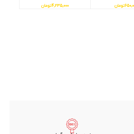
650,
تومان
4,235,000
تومان