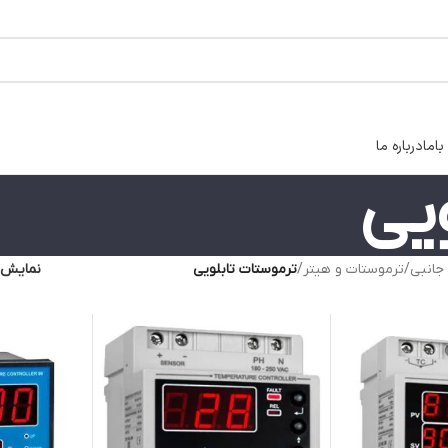
اما
درباره ما
یی
 جانبی
/
ترموستات و هیتر
/
ترموستات تابلویی
نمایش