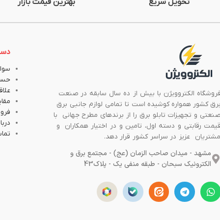
تحویل سریع
بهترین قیمت بازار
دست
سوال
حسا
علاق
روشگاه الکتروویژن با بیش از ده سال سابقه در صنعت
مقا
رق کشور همواره کوشیده است تا تمامی لوازم جانبی برق
فروش
نعتی و تجهیزات تابلو برق را از برندهای مطرح جهانی با
دربار
یمت رقابتی و دسته اول، تامین و در اختیار همکاران و
تماس
شتریان عزیز در سراسر کشور قرار دهد.
مشهد - میدان صاحب الزمان (عج) - مجتمع برق و
الکترونیک سبحان - طبقه منفی یک - پلاک43