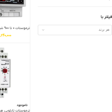
فیلتر با
ترموستات 0 تا 900 شیوا امواج
هر برند
,240,000
ناموجود
ترموستات تابلویی هیت