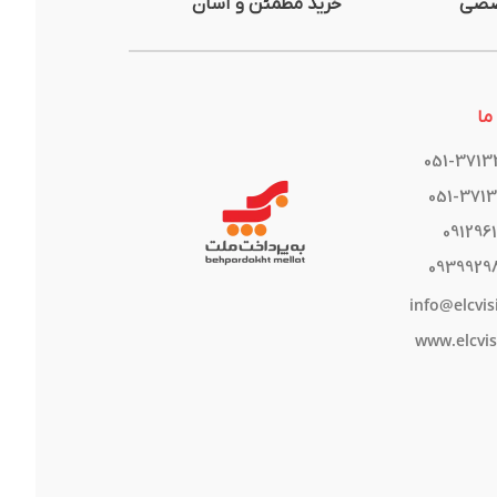
صصی
خرید مطمئن و آسان
ما
051-371
051-371
091296
0939929
info@elcvis
www.elcvis