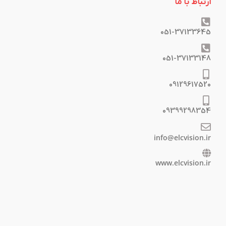
ارتباط با ما
051-37133645
051-37133148
09129617520
09399298354
info@elcvision.ir
www.elcvision.ir