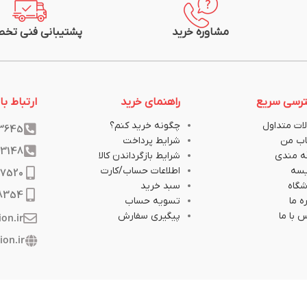
مشاوره خرید
پشتیبانی فنی تخ
رسی سریع
راهنمای خرید
ارتباط با 
ات متداول
چگونه خرید کنم؟
33645
ب من
شرایط پرداخت
33148
ه مندی
شرایط بازگرداندن کالا
یسه
اطلاعات حساب/کارت
17520
گاه
سبد خرید
8354
ه ما
تسویه حساب
 با ما
پیگیری سفارش
ion.ir
ion.ir