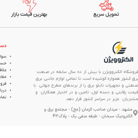
تحویل سریع
بهترین قیمت بازار
دست
سوال
حسا
علاق
روشگاه الکتروویژن با بیش از ده سال سابقه در صنعت
مقا
رق کشور همواره کوشیده است تا تمامی لوازم جانبی برق
فروش
نعتی و تجهیزات تابلو برق را از برندهای مطرح جهانی با
دربار
یمت رقابتی و دسته اول، تامین و در اختیار همکاران و
تماس
شتریان عزیز در سراسر کشور قرار دهد.
مشهد - میدان صاحب الزمان (عج) - مجتمع برق و
الکترونیک سبحان - طبقه منفی یک - پلاک43