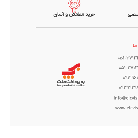
صصی
خرید مطمئن و آسان
ما
051-371
051-371
091296
0939929
info@elcvis
www.elcvis