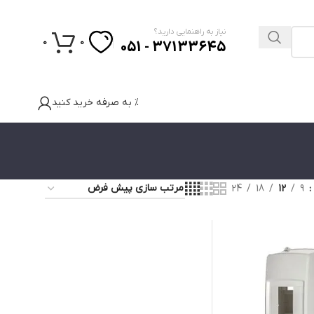
نیاز به راهنمایی دارید؟
0
0
37133645 - 051
% به صرفه خرید کنید
24
18
12
9