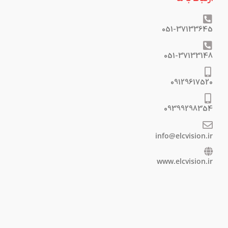
051-37133645
051-37133148
09129617520
09399298354
info@elcvision.ir
www.elcvision.ir