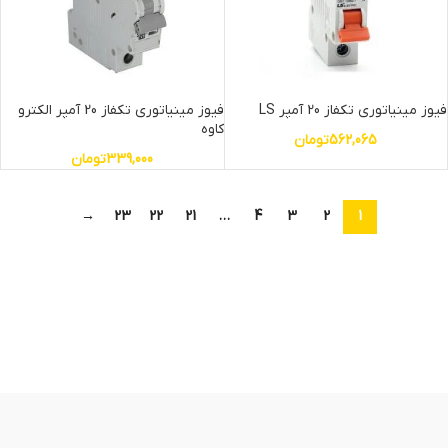
فیوز مینیاتوری تکفاز 20 آمپر LS
فیوز مینیاتوری تکفاز 20 آمپر الکترو
کاوه
562,065
تومان
339,000
تومان
→
23
22
21
…
4
3
2
1