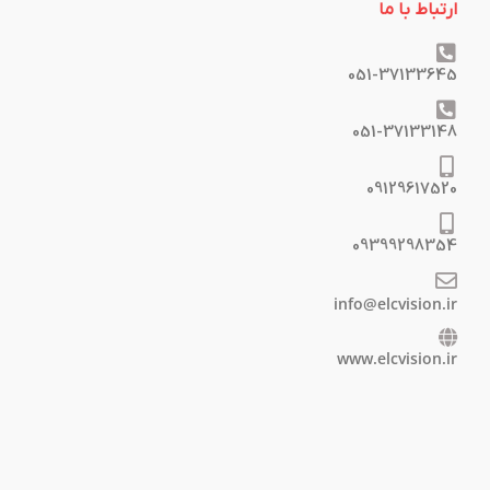
ارتباط با ما
051-37133645
051-37133148
09129617520
09399298354
info@elcvision.ir
www.elcvision.ir