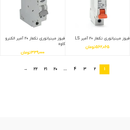
فیوز مینیاتوری تکفاز 20 آمپر LS
فیوز مینیاتوری تکفاز 20 آمپر الکترو
کاوه
562,065
تومان
339,000
تومان
→
22
21
20
…
4
3
2
1