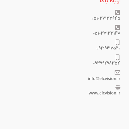
ارتباط با ما
051-37133645
051-37133148
09129617520
09399298354
info@elcvision.ir
www.elcvision.ir