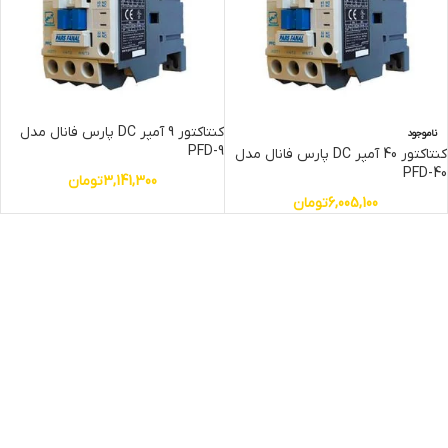
کنتاکتور 9 آمپر DC پارس فانال مدل
ناموجود
PFD-9
کنتاکتور 40 آمپر DC پارس فانال مدل
PFD-40
3,141,300
تومان
6,005,100
تومان