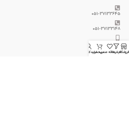
051-37133645
051-37133148
09129617520
فروشگاه
فیلترها
علاقه مندی
سبد خرید
حساب کاربری من
09399298354
info@elcvision.ir
www.elcvision.ir