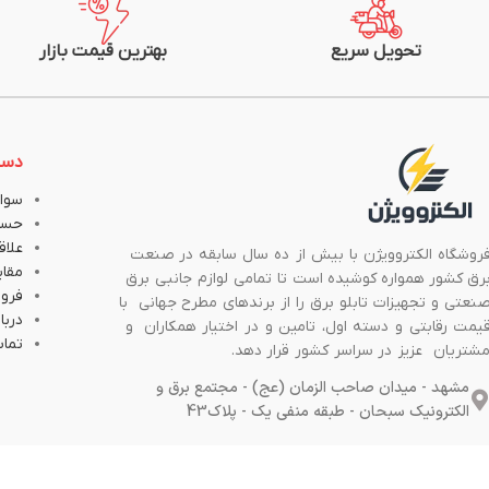
تحویل سریع
بهترین قیمت بازار
دست
سوال
حسا
علاق
روشگاه الکتروویژن با بیش از ده سال سابقه در صنعت
مقا
رق کشور همواره کوشیده است تا تمامی لوازم جانبی برق
فروش
نعتی و تجهیزات تابلو برق را از برندهای مطرح جهانی با
دربار
یمت رقابتی و دسته اول، تامین و در اختیار همکاران و
تماس
شتریان عزیز در سراسر کشور قرار دهد.
مشهد - میدان صاحب الزمان (عج) - مجتمع برق و
الکترونیک سبحان - طبقه منفی یک - پلاک43