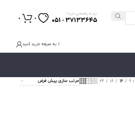
نیاز به راهنمایی دارید؟
0
0
37133645 - 051
% به صرفه خرید کنید
24
18
12
9