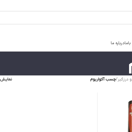
اما
درباره ما
درزگیر
/
چسب آکواریوم
نمایش