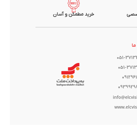
صصی
خرید مطمئن و آسان
ما
051-371
051-371
091296
0939929
info@elcvis
www.elcvis