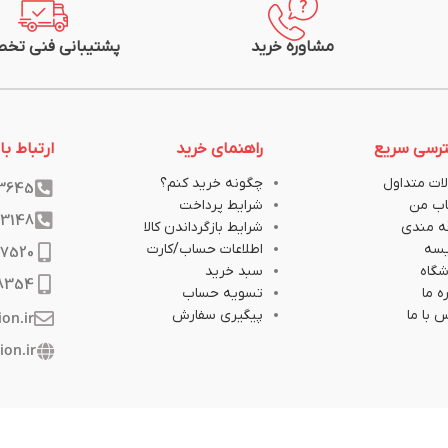
مشاوره خرید
پشتیبانی فنی تخ
رسی سریع
راهنمای خرید
ارتباط با 
ات متداول
چگونه خرید کنم؟
33645
ب من
شرایط پرداخت
33148
ه مندی
شرایط بازگرداندن کالا
یسه
اطلاعات حساب/کارت
17520
گاه
سبد خرید
8354
ه ما
تسویه حساب
 با ما
پیگیری سفارش
ion.ir
ion.ir