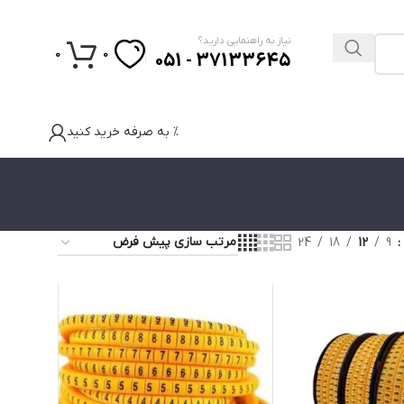
نیاز به راهنمایی دارید؟
0
0
37133645 - 051
% به صرفه خرید کنید
24
18
12
9