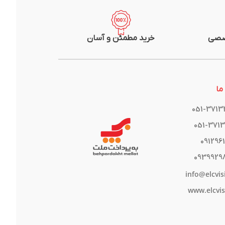
صصی
خرید مطمئن و آسان
ما
051-371
051-371
091296
0939929
info@elcvis
www.elcvis