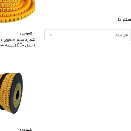
فیلتر با
ناموجود
هر برند
1 مدل EC0 (بسته 100 عددی)
ناموجود