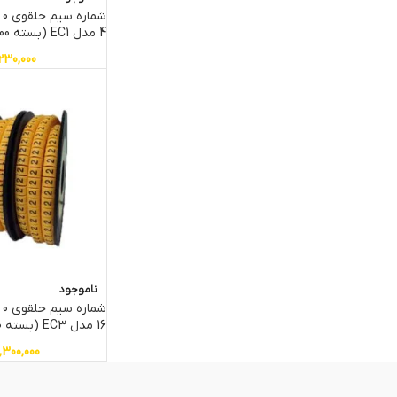
4 مدل EC1 (بسته 1000 عددی)
230,000
ناموجود
16 مدل EC3 (بسته 3500 تایی)
,300,000