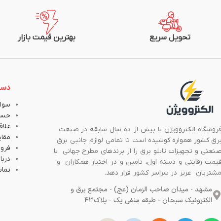
تحویل سریع
بهترین قیمت بازار
دست
سوال
حسا
علاق
روشگاه الکتروویژن با بیش از ده سال سابقه در صنعت
مقا
رق کشور همواره کوشیده است تا تمامی لوازم جانبی برق
فروش
نعتی و تجهیزات تابلو برق را از برندهای مطرح جهانی با
دربار
یمت رقابتی و دسته اول، تامین و در اختیار همکاران و
تماس
شتریان عزیز در سراسر کشور قرار دهد.
مشهد - میدان صاحب الزمان (عج) - مجتمع برق و
الکترونیک سبحان - طبقه منفی یک - پلاک43