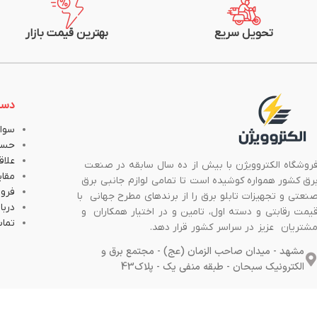
تحویل سریع
بهترین قیمت بازار
دست
سوال
حسا
علاق
روشگاه الکتروویژن با بیش از ده سال سابقه در صنعت
مقا
رق کشور همواره کوشیده است تا تمامی لوازم جانبی برق
فروش
نعتی و تجهیزات تابلو برق را از برندهای مطرح جهانی با
دربار
یمت رقابتی و دسته اول، تامین و در اختیار همکاران و
تماس
شتریان عزیز در سراسر کشور قرار دهد.
مشهد - میدان صاحب الزمان (عج) - مجتمع برق و
الکترونیک سبحان - طبقه منفی یک - پلاک43