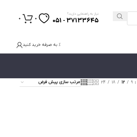
نیاز به راهنمایی دارید؟
0
0
37133645 - 051
% به صرفه خرید کنید
24
18
12
9