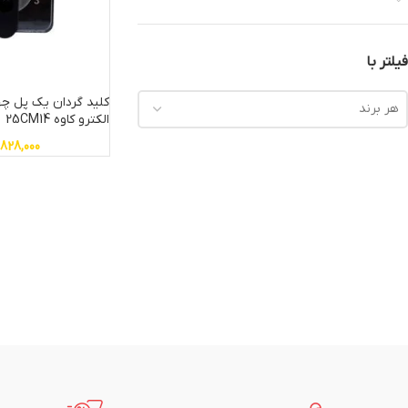
فیلتر با
کلید گردان یک پل چه
هر برند
الکترو کاوه 25CM14
,828,000