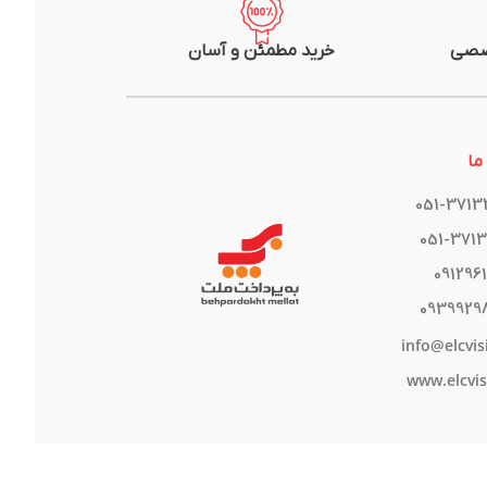
صصی
خرید مطمئن و آسان
ما
051-371
051-371
091296
0939929
info@elcvis
www.elcvis