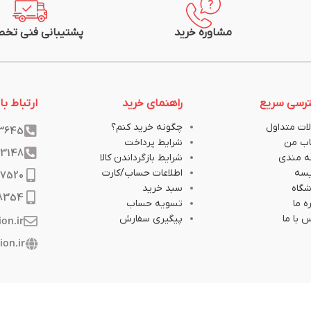
مشاوره خرید
پشتیبانی فنی تخ
رسی سریع
راهنمای خرید
ارتباط با 
ات متداول
چگونه خرید کنم؟
33645
ب من
شرایط پرداخت
33148
ه مندی
شرایط بازگرداندن کالا
یسه
اطلاعات حساب/کارت
17520
گاه
سبد خرید
8354
ه ما
تسویه حساب
 با ما
پیگیری سفارش
ion.ir
ion.ir