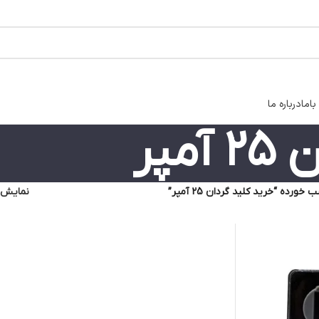
اما
درباره ما
مپر
رده “خرید کلید گردان 25 آمپر”
نمایش