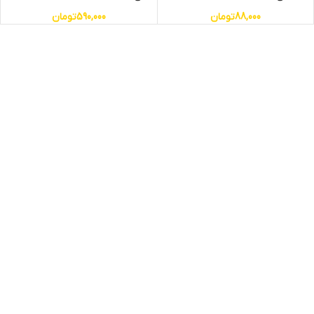
88,000
تومان
590,000
تومان