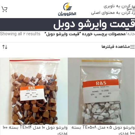
رد کردن به ناوبری
منو
رد کردن به محتوای اصلی
قیمت وایرشو دوبل
خانه
/
محصولات برچسب خورده “قیمت وایرشو دوبل”
Showing all 2 results
مشاهده فیلترها
وایرشو دوبل 0.5 مدل TE0508 بسته
وایرشو دوبل 10 مدل TE1014 بسته 100
100 عددی
عددی