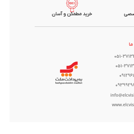
صصی
خرید مطمئن و آسان
ما
051-371
051-371
091296
0939929
info@elcvis
www.elcvis