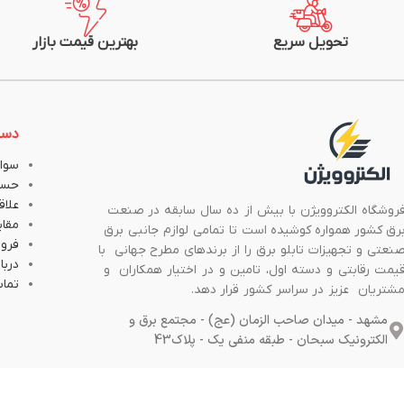
تحویل سریع
بهترین قیمت بازار
دست
سوال
حسا
علاق
روشگاه الکتروویژن با بیش از ده سال سابقه در صنعت
مقا
رق کشور همواره کوشیده است تا تمامی لوازم جانبی برق
فروش
نعتی و تجهیزات تابلو برق را از برندهای مطرح جهانی با
دربار
یمت رقابتی و دسته اول، تامین و در اختیار همکاران و
تماس
شتریان عزیز در سراسر کشور قرار دهد.
مشهد - میدان صاحب الزمان (عج) - مجتمع برق و
الکترونیک سبحان - طبقه منفی یک - پلاک43