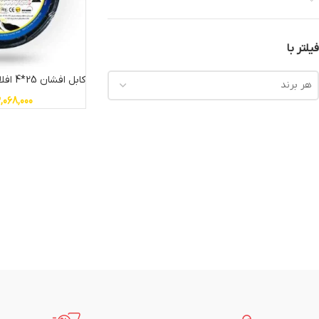
فیلتر با
کابل افشان 25*4 افلاک الکتریک خراسان
هر برند
,068,000