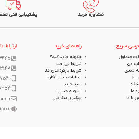
مشاوره خرید
پشتیبانی فنی تخ
رسی سریع
راهنمای خرید
ارتباط با 
ات متداول
چگونه خرید کنم؟
33645
ب من
شرایط پرداخت
33148
ه مندی
شرایط بازگرداندن کالا
یسه
اطلاعات حساب/کارت
17520
گاه
سبد خرید
8354
ه ما
تسویه حساب
 با ما
پیگیری سفارش
ion.ir
ion.ir