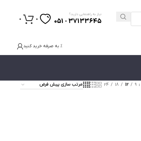
نیاز به راهنمایی دارید؟
0
0
37133645 - 051
% به صرفه خرید کنید
24
18
12
9