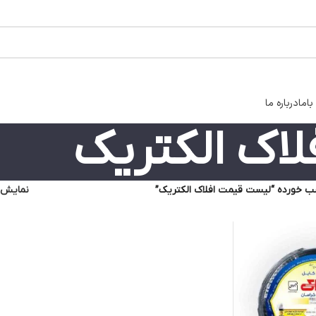
اما
درباره ما
اک الکتریک
 خورده “لیست قیمت افلاک الکتریک”
نمایش