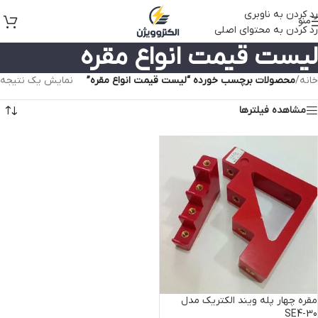
رد کردن به ناوبری
منو
رد کردن به محتوای اصلی
لیست قیمت انواع مقره
خانه
/
محصولات برچسب خورده “لیست قیمت انواع مقره”
نمایش یک نتیجه
مشاهده فیلترها
مقره چهار پله ویند الکتریک مدل
SE4-30