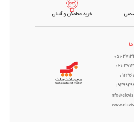
صصی
خرید مطمئن و آسان
ما
051-371
051-371
091296
0939929
info@elcvis
www.elcvis