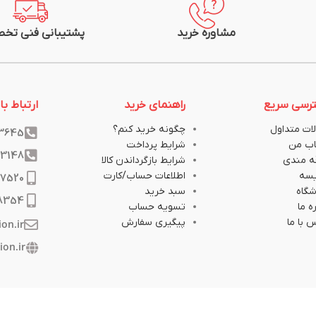
مشاوره خرید
پشتیبانی فنی تخ
رسی سریع
راهنمای خرید
ارتباط با 
ات متداول
چگونه خرید کنم؟
33645
ب من
شرایط پرداخت
33148
ه مندی
شرایط بازگرداندن کالا
یسه
اطلاعات حساب/کارت
17520
گاه
سبد خرید
8354
ه ما
تسویه حساب
 با ما
پیگیری سفارش
ion.ir
ion.ir