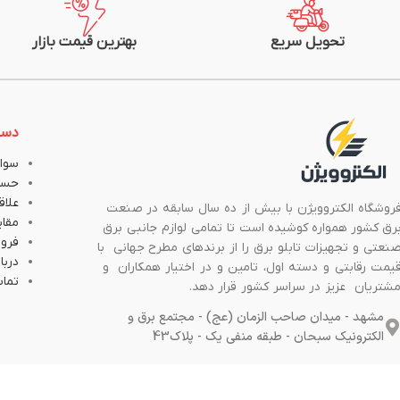
تحویل سریع
بهترین قیمت بازار
دست
سوال
حسا
علاق
روشگاه الکتروویژن با بیش از ده سال سابقه در صنعت
مقا
رق کشور همواره کوشیده است تا تمامی لوازم جانبی برق
فروش
نعتی و تجهیزات تابلو برق را از برندهای مطرح جهانی با
دربار
یمت رقابتی و دسته اول، تامین و در اختیار همکاران و
تماس
شتریان عزیز در سراسر کشور قرار دهد.
مشهد - میدان صاحب الزمان (عج) - مجتمع برق و
الکترونیک سبحان - طبقه منفی یک - پلاک43