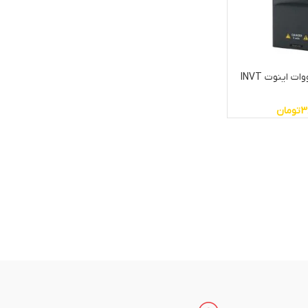
اینورتر تکفاز 2.2 کیلووات اینوت INVT
3
تومان