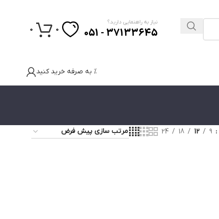
نیاز به راهنمایی دارید؟
0
0
37133645 - 051
% به صرفه خرید کنید
24
18
12
9