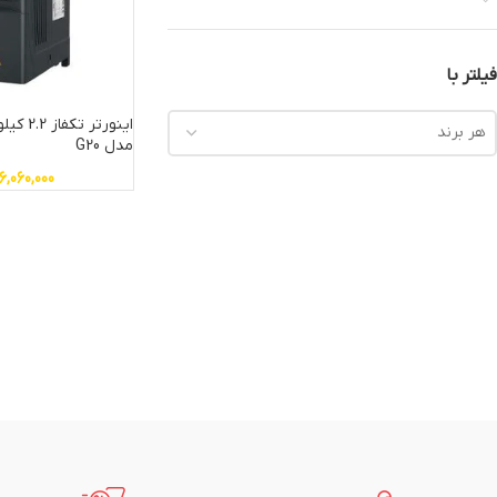
فیلتر با
هر برند
مدل G20
6,060,000