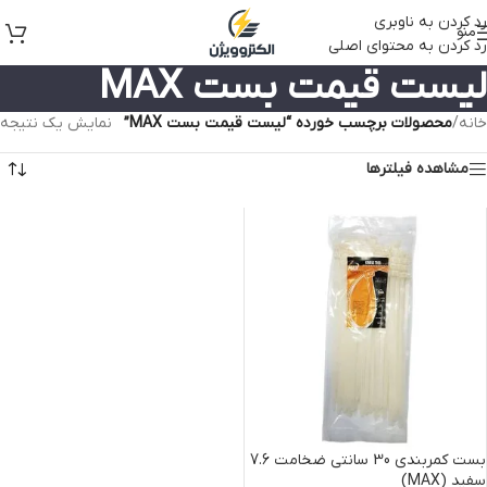
رد کردن به ناوبری
منو
رد کردن به محتوای اصلی
لیست قیمت بست MAX
خانه
/
محصولات برچسب خورده “لیست قیمت بست MAX”
نمایش یک نتیجه
مشاهده فیلترها
بست کمربندی 30 سانتی ضخامت 7.6
سفید (MAX)