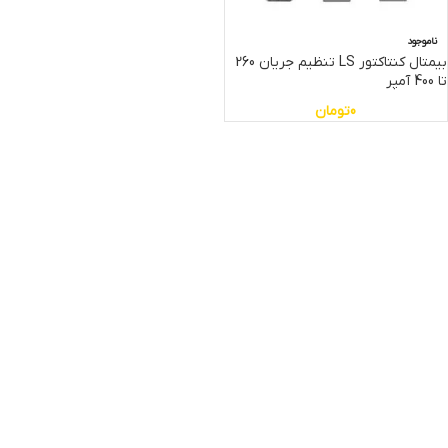
ناموجود
بیمتال کنتاکتور LS تنظیم جریان 260
تا 400 آمپر
0
تومان