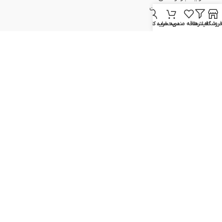
اطلاعات حساب/کارت
سبد خرید
فروشگاه
فیلترها
علاقه مندی
سبد خرید
حساب کاربری من
تسویه حساب
پیگیری سفارش
ارتباط با ما
051-37133645
051-37133148
09129617520
09399298354
info@elcvision.ir