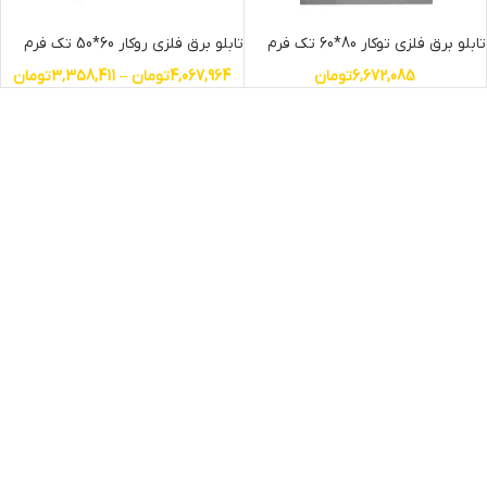
تابلو برق فلزی توکار 80*60 تک فرم
تابلو برق فلزی روکار 60*50 تک فرم
6,672,085
تومان
4,067,964
تومان
–
3,358,411
تومان