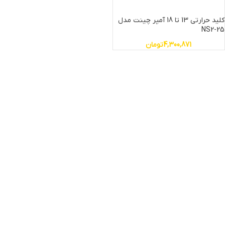
کلید حرارتی 13 تا 18 آمپر چینت مدل
NS2-25
4,300,871
تومان