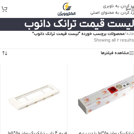
رد کردن به ناوبری
منو
رد کردن به محتوای اصلی
لیست قیمت ترانک دانوب
خانه
/
محصولات برچسب خورده “لیست قیمت ترانک دانوب”
Showing all 2 results
مشاهده فیلترها
ترانکینگ سایز 50*101 با درب نرم
فریم 4 تایی ترانکینگ سایز 50*105