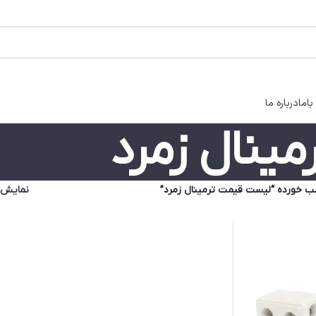
اما
درباره ما
ینال زمرد
 خورده “لیست قیمت ترمینال زمرد”
نمایش