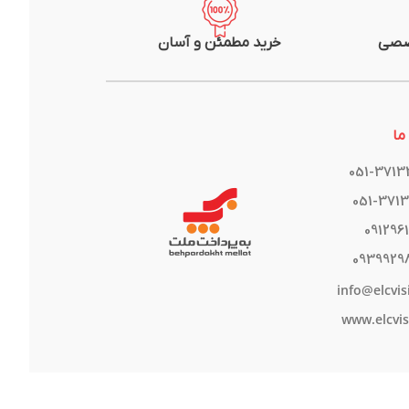
صصی
خرید مطمئن و آسان
ما
051-371
051-371
091296
0939929
info@elcvis
www.elcvis