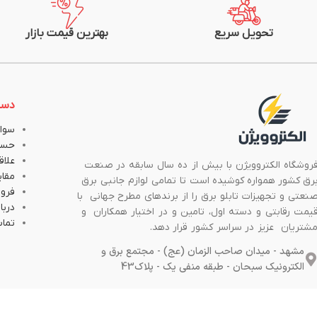
تحویل سریع
بهترین قیمت بازار
دست
سوال
حسا
علاق
روشگاه الکتروویژن با بیش از ده سال سابقه در صنعت
مقا
رق کشور همواره کوشیده است تا تمامی لوازم جانبی برق
فروش
نعتی و تجهیزات تابلو برق را از برندهای مطرح جهانی با
دربار
یمت رقابتی و دسته اول، تامین و در اختیار همکاران و
تماس
شتریان عزیز در سراسر کشور قرار دهد.
مشهد - میدان صاحب الزمان (عج) - مجتمع برق و
الکترونیک سبحان - طبقه منفی یک - پلاک43