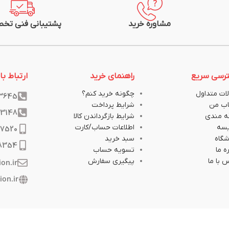
مشاوره خرید
پشتیبانی فنی تخ
رسی سریع
راهنمای خرید
ارتباط با 
ات متداول
چگونه خرید کنم؟
33645
ب من
شرایط پرداخت
33148
ه مندی
شرایط بازگرداندن کالا
یسه
اطلاعات حساب/کارت
17520
گاه
سبد خرید
8354
ه ما
تسویه حساب
 با ما
پیگیری سفارش
ion.ir
ion.ir