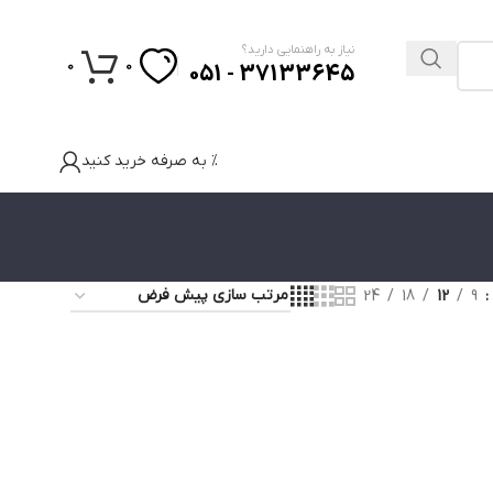
نیاز به راهنمایی دارید؟
0
0
37133645 - 051
% به صرفه خرید کنید
24
18
12
9