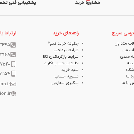
مشاوره خرید
پشتیبانی فنی تخ
رسی سریع
راهنمای خرید
ارتباط با 
ات متداول
چگونه خرید کنم؟
33645
ب من
شرایط پرداخت
33148
ه مندی
شرایط بازگرداندن کالا
یسه
اطلاعات حساب/کارت
17520
گاه
سبد خرید
8354
ه ما
تسویه حساب
 با ما
پیگیری سفارش
ion.ir
ion.ir