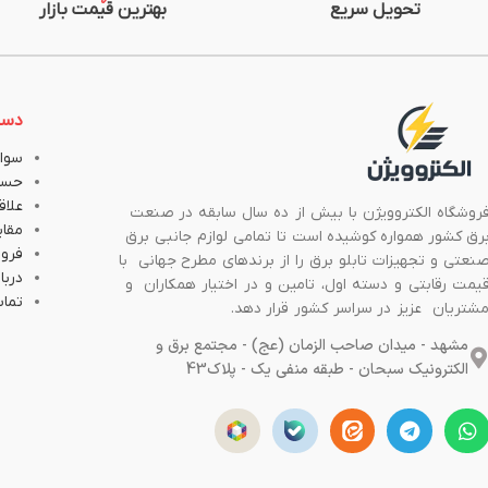
تحویل سریع
بهترین قیمت بازار
دست
سوال
حسا
علاق
روشگاه الکتروویژن با بیش از ده سال سابقه در صنعت
مقا
رق کشور همواره کوشیده است تا تمامی لوازم جانبی برق
فروش
نعتی و تجهیزات تابلو برق را از برندهای مطرح جهانی با
دربار
یمت رقابتی و دسته اول، تامین و در اختیار همکاران و
تماس
شتریان عزیز در سراسر کشور قرار دهد.
مشهد - میدان صاحب الزمان (عج) - مجتمع برق و
الکترونیک سبحان - طبقه منفی یک - پلاک43