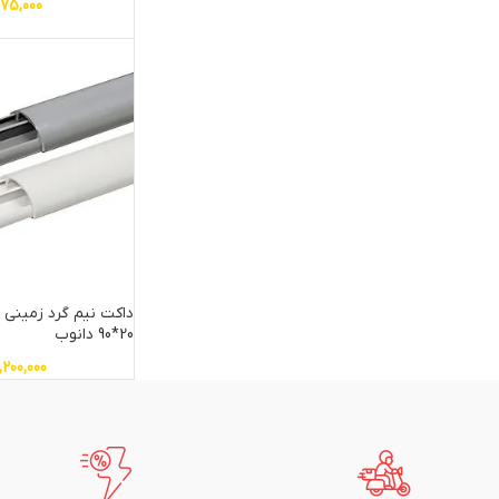
75,000
داکت نیم گرد زمینی 
20*90 دانوب
1,200,000