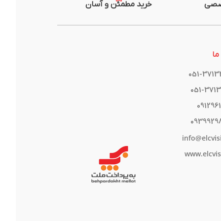
صصی
خرید مطمئن و آسان
ما
051-371
051-371
091296
0939929
info@elcvis
www.elcvis