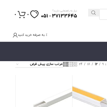
نیاز به راهنمایی دارید؟
0
0
37133645 - 051
% به صرفه خرید کنید
24
18
12
9