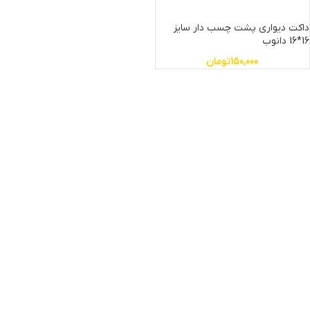
داکت دیواری پشت چسب دار سایز
16*16 دانوب
150,000
تومان