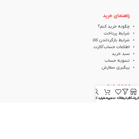
راهنمای خرید
چگونه خرید کنم؟
شرایط پرداخت
شرایط بازگرداندن کالا
اطلاعات حساب/کارت
سبد خرید
تسویه حساب
پیگیری سفارش
ارتباط با ما
فروشگاه
فیلترها
علاقه مندی
سبد خرید
حساب کاربری من
051-37133645
051-37133148
09129617520