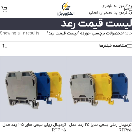
رد کردن به ناوبری
منو
رد کردن به محتوای اصلی
لیست قیمت رعد
خانه
/
محصولات برچسب خورده “لیست قیمت رعد”
Showing all 2 results
مشاهده فیلترها
ترمینال ریلی پیچی سایز 25 رعد مدل
ترمینال ریلی پیچی سایز 35 رعد مدل
RTP35
RTP25