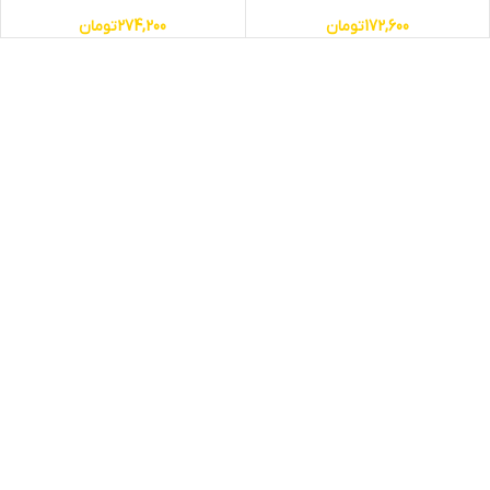
172,600
تومان
274,200
تومان