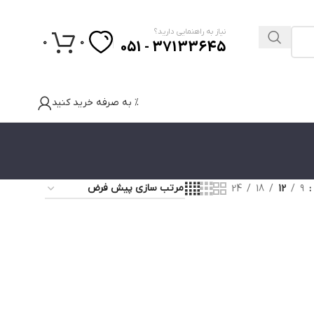
نیاز به راهنمایی دارید؟
0
0
37133645 - 051
% به صرفه خرید کنید
24
18
12
9