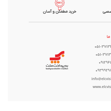
صصی
خرید مطمئن و آسان
ما
051-371
051-371
091296
0939929
info@elcvis
www.elcvis