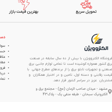
تحویل سریع
بهترین قیمت بازار
دست
سوال
حسا
علاق
روشگاه الکتروویژن با بیش از ده سال سابقه در صنعت
مقا
رق کشور همواره کوشیده است تا تمامی لوازم جانبی برق
فروش
نعتی و تجهیزات تابلو برق را از برندهای مطرح جهانی با
دربار
یمت رقابتی و دسته اول، تامین و در اختیار همکاران و
تماس
شتریان عزیز در سراسر کشور قرار دهد.
مشهد - میدان صاحب الزمان (عج) - مجتمع برق و
الکترونیک سبحان - طبقه منفی یک - پلاک43