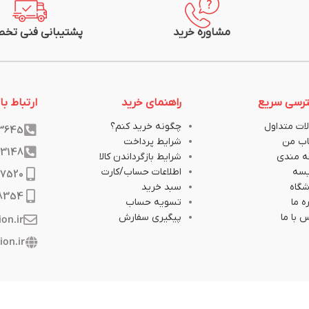
مشاوره خرید
پشتیبانی فنی تخ
رسی سریع
راهنمای خرید
ارتباط با 
ات متداول
چگونه خرید کنم؟
33645
ب من
شرایط پرداخت
33148
ه مندی
شرایط بازگرداندن کالا
یسه
اطلاعات حساب/کارت
17520
گاه
سبد خرید
8354
ه ما
تسویه حساب
 با ما
پیگیری سفارش
ion.ir
ion.ir