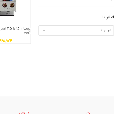
فیلتر با
هر برند
25G
,965,974