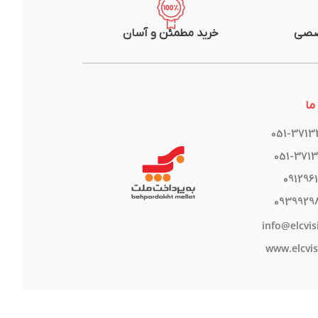
صصی
خرید مطمئن و آسان
ما
051-371
051-371
091296
0939929
info@elcvis
www.elcvis