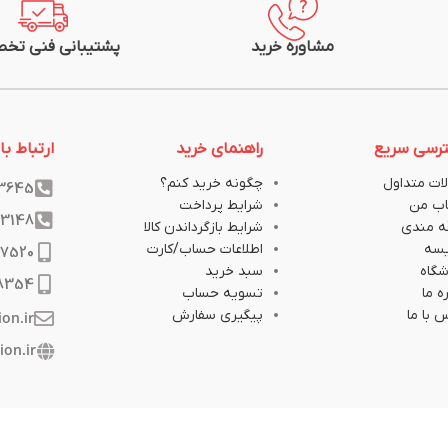
مشاوره خرید
پشتیبانی فنی تخ
رسی سریع
راهنمای خرید
ارتباط با 
ات متداول
چگونه خرید کنم؟
33645
ب من
شرایط پرداخت
33148
ه مندی
شرایط بازگرداندن کالا
یسه
اطلاعات حساب/کارت
17520
گاه
سبد خرید
8354
ه ما
تسویه حساب
 با ما
پیگیری سفارش
ion.ir
ion.ir