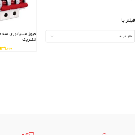
فیلتر با
هر برند
الکتریک
939,000