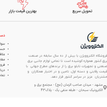
تحویل سریع
بهترین قیمت بازار
دست
سوال
حسا
علاق
روشگاه الکتروویژن با بیش از ده سال سابقه در صنعت
مقا
رق کشور همواره کوشیده است تا تمامی لوازم جانبی برق
فروش
نعتی و تجهیزات تابلو برق را از برندهای مطرح جهانی با
دربار
یمت رقابتی و دسته اول، تامین و در اختیار همکاران و
تماس
شتریان عزیز در سراسر کشور قرار دهد.
مشهد - میدان صاحب الزمان (عج) - مجتمع برق و
الکترونیک سبحان - طبقه منفی یک - پلاک43