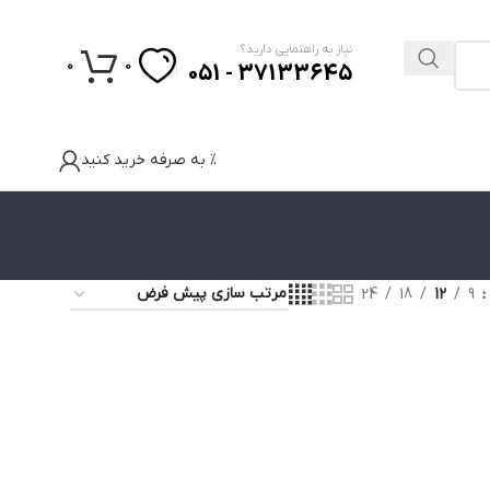
نیاز به راهنمایی دارید؟
0
0
37133645 - 051
% به صرفه خرید کنید
24
18
12
9