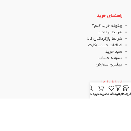
راهنمای خرید
چگونه خرید کنم؟
شرایط پرداخت
شرایط بازگرداندن کالا
اطلاعات حساب/کارت
سبد خرید
تسویه حساب
پیگیری سفارش
ارتباط با ما
فروشگاه
فیلترها
علاقه مندی
سبد خرید
حساب کاربری من
051-37133645
051-37133148
09129617520