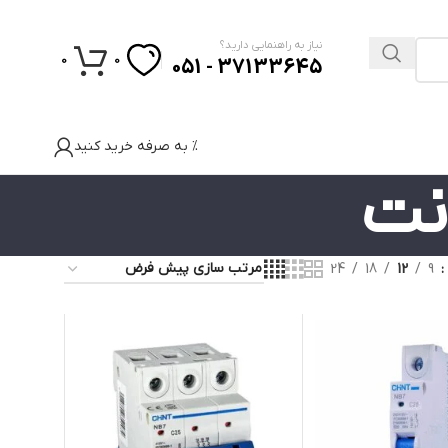
نیاز به راهنمایی دارید؟
0
0
37133645 - 051
% به صرفه خرید کنید
نت
24
18
12
9