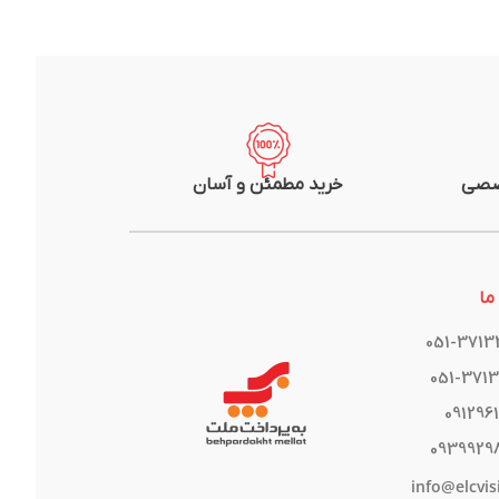
صصی
خرید مطمئن و آسان
ما
051-371
051-371
091296
0939929
info@elcvis