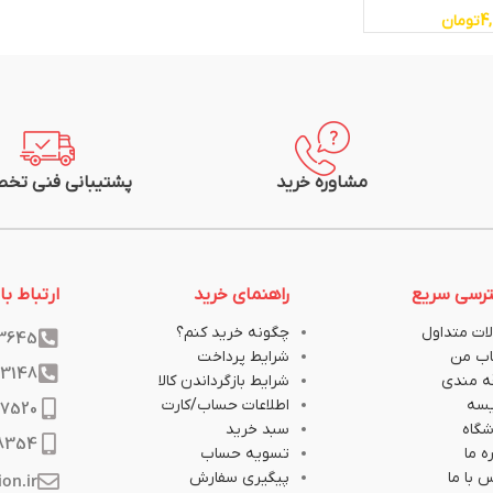
4
تومان
مشاوره خرید
پشتیبانی فنی تخ
رسی سریع
راهنمای خرید
ارتباط با 
ات متداول
چگونه خرید کنم؟
33645
ب من
شرایط پرداخت
33148
ه مندی
شرایط بازگرداندن کالا
یسه
اطلاعات حساب/کارت
17520
گاه
سبد خرید
8354
ه ما
تسویه حساب
 با ما
پیگیری سفارش
ion.ir