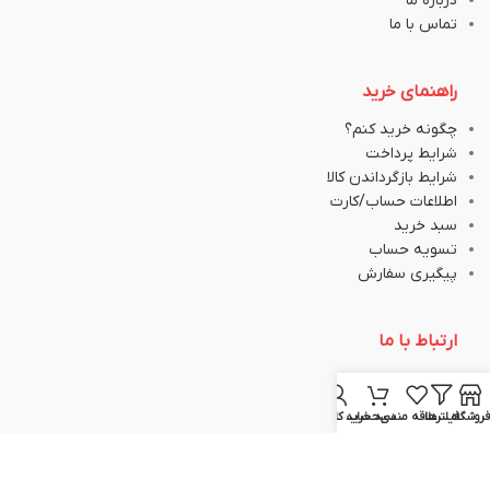
درباره ما
تماس با ما
راهنمای خرید
چگونه خرید کنم؟
شرایط پرداخت
شرایط بازگرداندن کالا
اطلاعات حساب/کارت
سبد خرید
تسویه حساب
پیگیری سفارش
ارتباط با ما
051-37133645
فروشگاه
فیلترها
علاقه مندی
سبد خرید
حساب کاربری من
051-37133148