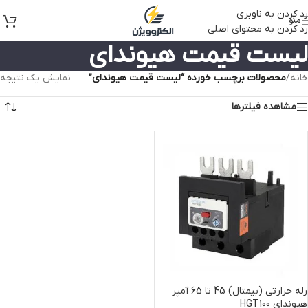
رد کردن به ناوبری
منو
رد کردن به محتوای اصلی
لیست قیمت هیوندای
خانه
/
محصولات برچسب خورده “لیست قیمت هیوندای”
نمایش یک نتیجه
مشاهده فیلترها
رله حرارتی (بیمتال) 45 تا 65 آمپر
هیوندای HGT100