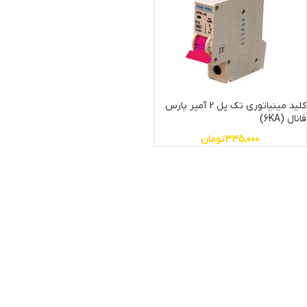
کلید مینیاتوری تک پل 2 آمپر پارس
فانال (6KA)
335,000
تومان