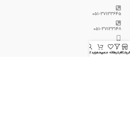
051-37133645
051-37133148
09129617520
فروشگاه
فیلترها
علاقه مندی
سبد خرید
حساب کاربری من
09399298354
info@elcvision.ir
www.elcvision.ir