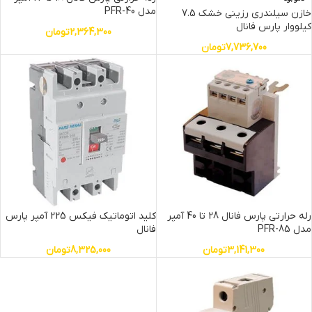
مدل PFR-40
خازن سیلندری رزینی خشک 7.5
کیلووار پارس فانال
2,364,300
تومان
7,736,700
تومان
رله حرارتی پارس فانال 28 تا 40 آمپر
کلید اتوماتیک فیکس 225 آمپر پارس
مدل PFR-85
فانال
3,141,300
تومان
8,325,000
تومان