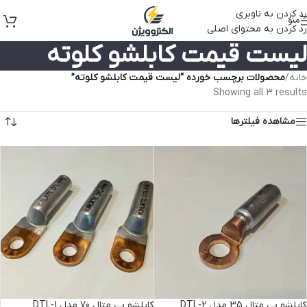
رد کردن به ناوبری
منو
رد کردن به محتوای اصلی
لیست قیمت کابلشو کلوته
خانه
/
محصولات برچسب خورده “لیست قیمت کابلشو کلوته”
Showing all 3 results
مشاهده فیلترها
کابلشو بی متال 35 مدل DTL-2
کابلشو بی متال 70 مدل DTL-1