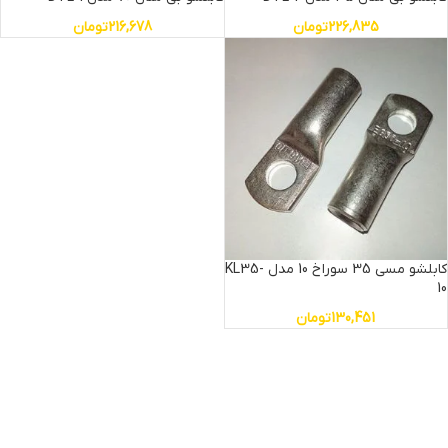
226,835
تومان
216,678
تومان
کابلشو مسی 35 سوراخ 10 مدل KL35-
10
130,451
تومان