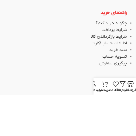
راهنمای خرید
چگونه خرید کنم؟
شرایط پرداخت
شرایط بازگرداندن کالا
اطلاعات حساب/کارت
سبد خرید
تسویه حساب
پیگیری سفارش
ارتباط با ما
فروشگاه
فیلترها
علاقه مندی
سبد خرید
حساب کاربری من
051-37133645
051-37133148
09129617520