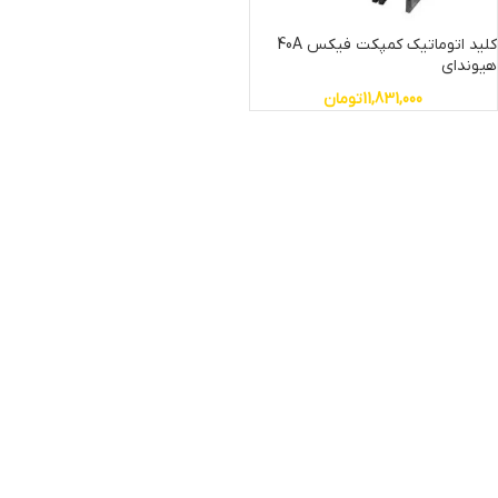
کلید اتوماتیک کمپکت فیکس 40A
هیوندای
11,831,000
تومان