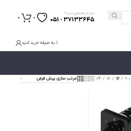
نیاز به راهنمایی دارید؟
0
0
37133645 - 051
% به صرفه خرید کنید
24
18
12
9