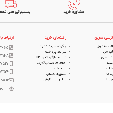
مشاوره خرید
پشتیبانی فنی تخ
رسی سریع
راهنمای خرید
ارتباط با 
ات متداول
چگونه خرید کنم؟
33645
ب من
شرایط پرداخت
33148
ه مندی
شرایط بازگرداندن کالا
یسه
اطلاعات حساب/کارت
17520
گاه
سبد خرید
8354
ه ما
تسویه حساب
 با ما
پیگیری سفارش
ion.ir
ion.ir