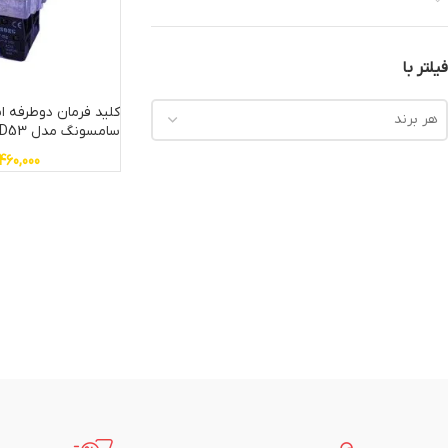
فیلتر با
کلید فرمان دوطرفه ا
هر برند
سامسونگ مدل XB2-BD53
460,000