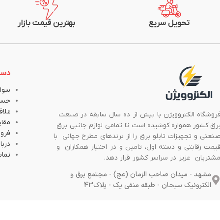
تحویل سریع
بهترین قیمت بازار
دست
سوال
حسا
علاق
روشگاه الکتروویژن با بیش از ده سال سابقه در صنعت
مقا
رق کشور همواره کوشیده است تا تمامی لوازم جانبی برق
فروش
نعتی و تجهیزات تابلو برق را از برندهای مطرح جهانی با
دربار
یمت رقابتی و دسته اول، تامین و در اختیار همکاران و
تماس
شتریان عزیز در سراسر کشور قرار دهد.
مشهد - میدان صاحب الزمان (عج) - مجتمع برق و
الکترونیک سبحان - طبقه منفی یک - پلاک43