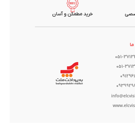
صصی
خرید مطمئن و آسان
ما
051-371
051-371
091296
0939929
info@elcvis
www.elcvis