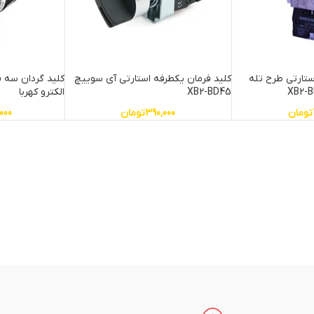
ستارتی طرح تله
کلید فرمان یکطرفه استارتی آی سوییچ
XB2-BD45
الکترو کهربا
تومان
390,000
تومان
000