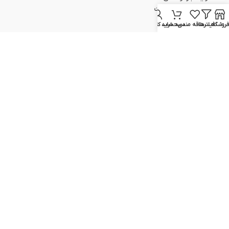
اطلاعات حساب/کارت
سبد خرید
فروشگاه
فیلترها
علاقه مندی
سبد خرید
حساب کاربری من
تسویه حساب
پیگیری سفارش
ارتباط با ما
051-37133645
051-37133148
09129617520
09399298354
info@elcvision.ir