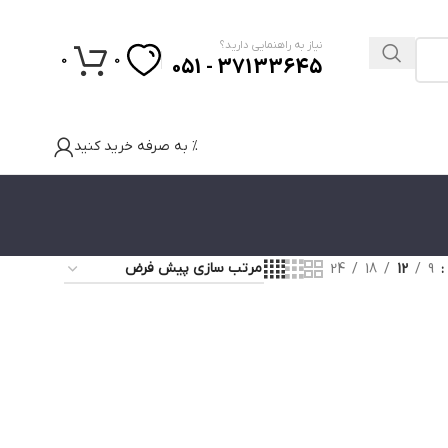
نیاز به راهنمایی دارید؟
0
0
37133645 - 051
% به صرفه خرید کنید
24
18
12
9