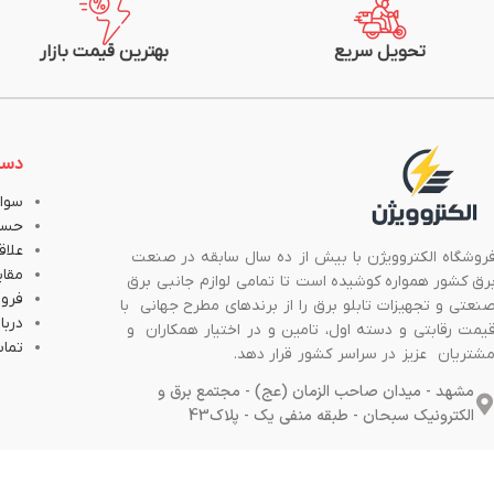
تحویل سریع
بهترین قیمت بازار
دست
سوال
حسا
علاق
روشگاه الکتروویژن با بیش از ده سال سابقه در صنعت
مقا
رق کشور همواره کوشیده است تا تمامی لوازم جانبی برق
فروش
نعتی و تجهیزات تابلو برق را از برندهای مطرح جهانی با
دربار
یمت رقابتی و دسته اول، تامین و در اختیار همکاران و
تماس
شتریان عزیز در سراسر کشور قرار دهد.
مشهد - میدان صاحب الزمان (عج) - مجتمع برق و
الکترونیک سبحان - طبقه منفی یک - پلاک43