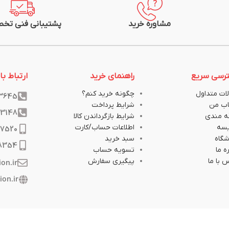
مشاوره خرید
پشتیبانی فنی تخ
رسی سریع
راهنمای خرید
ارتباط با 
ات متداول
چگونه خرید کنم؟
33645
ب من
شرایط پرداخت
33148
ه مندی
شرایط بازگرداندن کالا
یسه
اطلاعات حساب/کارت
17520
گاه
سبد خرید
8354
ه ما
تسویه حساب
 با ما
پیگیری سفارش
ion.ir
ion.ir