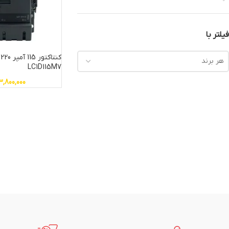
فیلتر با
هر برند
LC1D115M7
3,800,000