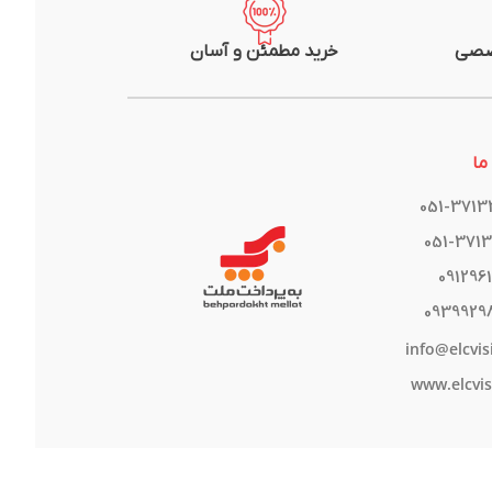
صصی
خرید مطمئن و آسان
ما
051-371
051-371
091296
0939929
info@elcvis
www.elcvis