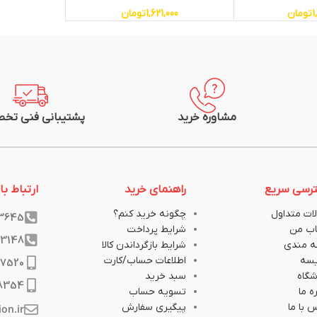
1
تومان
1,621,000
تومان
مشاوره خرید
پشتیبانی فنی تخ
رسی سریع
راهنمای خرید
ارتباط با 
ات متداول
چگونه خرید کنم؟
33645
ب من
شرایط پرداخت
33148
ه مندی
شرایط بازگرداندن کالا
یسه
اطلاعات حساب/کارت
17520
گاه
سبد خرید
8354
ه ما
تسویه حساب
 با ما
پیگیری سفارش
ion.ir