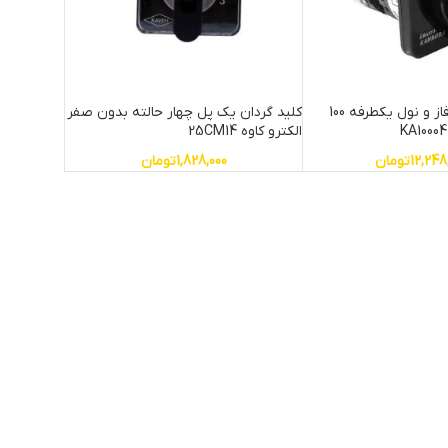
کلید گردان سه فاز و نول یکطرفه 100
کلید گردان یک پل چهار حالته بدون صفر
الکترو کاوه 25CM14
12,248
تومان
1,828,000
تومان