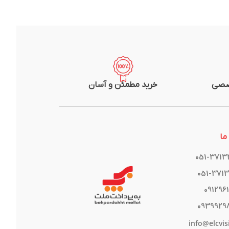
صصی
خرید مطمئن و آسان
ما
051-371
051-371
091296
0939929
info@elcvis