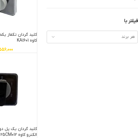
فیلتر با
هر برند
کاوه KA1601
556,000
کلید گردان یک پل دو 
الکترو کاوه 25CM012