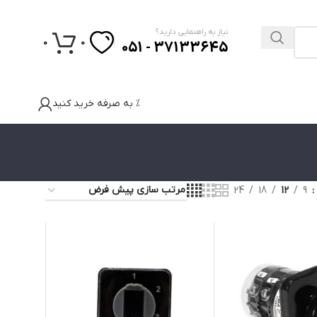
نیاز به راهنمایی دارید؟
0
0
37133645 - 051
% به صرفه خرید کنید
24
18
12
9