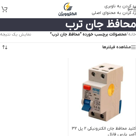
رد کردن به ناوبری
منو
رد کردن به محتوای اصلی
محافظ جان ترب
خانه
/
محصولات برچسب خورده “محافظ جان ترب”
نمایش یک نتیجه
مشاهده فیلترها
کلید محافظ جان الکترونیکی 2 پل 32
آمپر پارس فانال