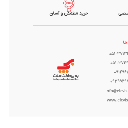
صصی
خرید مطمئن و آسان
ما
051-371
051-371
091296
0939929
info@elcvis
www.elcvis