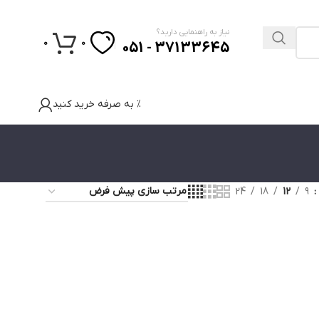
نیاز به راهنمایی دارید؟
0
0
37133645 - 051
% به صرفه خرید کنید
24
18
12
9