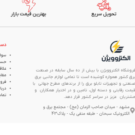
تحویل سریع
بهترین قیمت بازار
دست
سوال
حسا
علاق
روشگاه الکتروویژن با بیش از ده سال سابقه در صنعت
مقا
رق کشور همواره کوشیده است تا تمامی لوازم جانبی برق
فروش
نعتی و تجهیزات تابلو برق را از برندهای مطرح جهانی با
دربار
یمت رقابتی و دسته اول، تامین و در اختیار همکاران و
تماس
شتریان عزیز در سراسر کشور قرار دهد.
مشهد - میدان صاحب الزمان (عج) - مجتمع برق و
الکترونیک سبحان - طبقه منفی یک - پلاک43