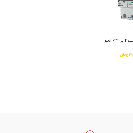
کلید محافظ جان ترکیبی 2 پل 63 آمپر
2
تومان