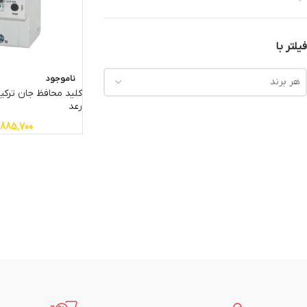
فیلتر با
ناموجود
هر برند
رعد
,885,700