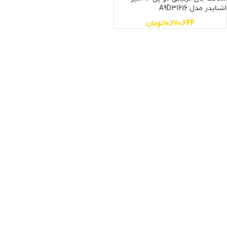
اشنایدر مدل A9D31616
10,670,644
تومان