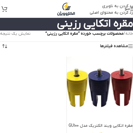
رد کردن به ناوبری
منو
رد کردن به محتوای اصلی
مقره اتکایی رزینی
خانه
/
محصولات برچسب خورده “مقره اتکایی رزینی”
نمایش یک نتیجه
مشاهده فیلترها
مقره اتکایی ویند الکتریک مدل GU100