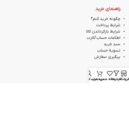
راهنمای خرید
چگونه خرید کنم؟
شرایط پرداخت
شرایط بازگرداندن کالا
اطلاعات حساب/کارت
سبد خرید
تسویه حساب
پیگیری سفارش
ارتباط با ما
فروشگاه
فیلترها
علاقه مندی
سبد خرید
حساب کاربری من
051-37133645
051-37133148
09129617520