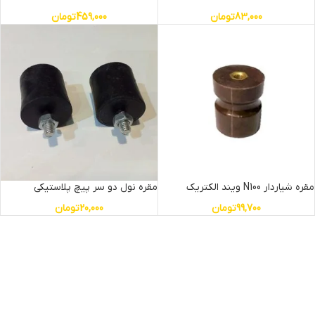
83,000
تومان
459,000
تومان
مقره شیاردار N100 ویند الکتریک
مقره نول دو سر پیچ پلاستیکی
99,700
تومان
20,000
تومان