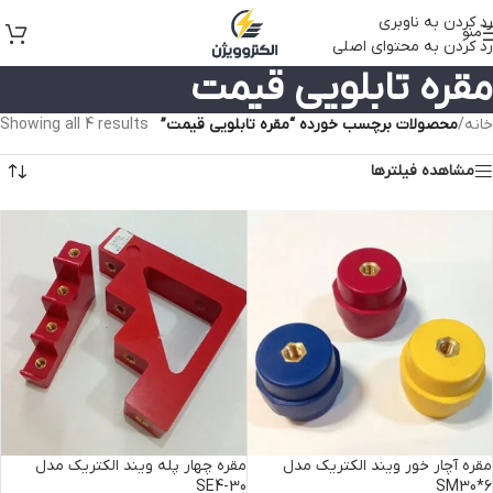
رد کردن به ناوبری
منو
رد کردن به محتوای اصلی
مقره تابلویی قیمت
خانه
/
محصولات برچسب خورده “مقره تابلویی قیمت”
Showing all 4 results
مشاهده فیلترها
مقره آچار خور ویند الکتریک مدل
مقره چهار پله ویند الکتریک مدل
SE4-30
SM30*6