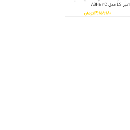
آمپر LS مدل ABH103C
14,959,980
تومان