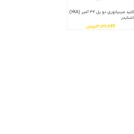
کلید مینیاتوری دو پل 32 آمپر (6KA)
اشنایدر
3,136,344
تومان