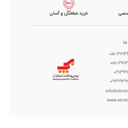
صصی
خرید مطمئن و آسان
ما
051-371
051-371
091296
0939929
info@elcvis
www.elcvis