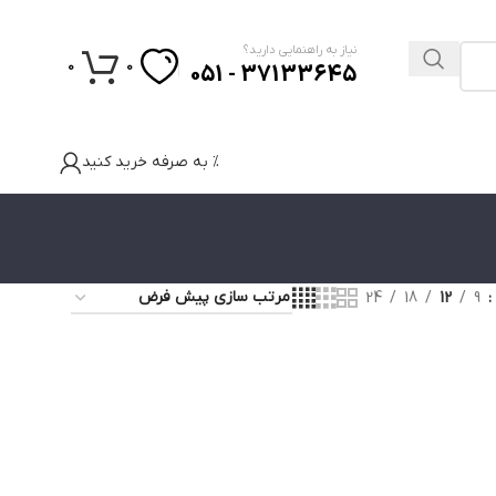
نیاز به راهنمایی دارید؟
0
0
37133645 - 051
% به صرفه خرید کنید
24
18
12
9