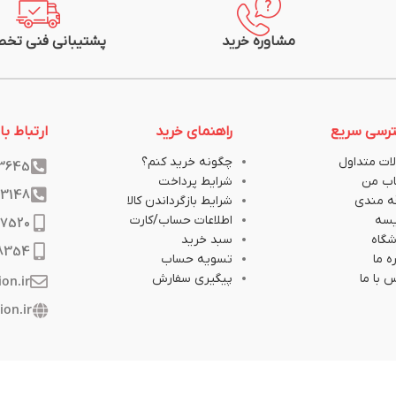
مشاوره خرید
پشتیبانی فنی تخ
رسی سریع
راهنمای خرید
ارتباط با 
ات متداول
چگونه خرید کنم؟
33645
ب من
شرایط پرداخت
33148
ه مندی
شرایط بازگرداندن کالا
یسه
اطلاعات حساب/کارت
17520
گاه
سبد خرید
8354
ه ما
تسویه حساب
 با ما
پیگیری سفارش
ion.ir
ion.ir