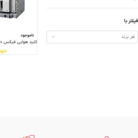
فیلتر با
ناموجود
هر برند
کلید هوایی فیکس 3200 آمپر LS
0
توم