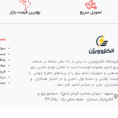
تحویل سریع
بهترین قیمت بازار
دست
سوال
حسا
علاق
روشگاه الکتروویژن با بیش از ده سال سابقه در صنعت
مقا
رق کشور همواره کوشیده است تا تمامی لوازم جانبی برق
فروش
نعتی و تجهیزات تابلو برق را از برندهای مطرح جهانی با
دربار
یمت رقابتی و دسته اول، تامین و در اختیار همکاران و
تماس
شتریان عزیز در سراسر کشور قرار دهد.
مشهد - میدان صاحب الزمان (عج) - مجتمع برق و
الکترونیک سبحان - طبقه منفی یک - پلاک43