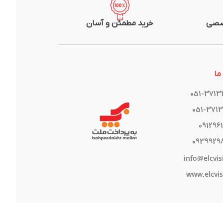
صصی
خرید مطمئن و آسان
ما
051-371
051-371
091296
0939929
info@elcvis
www.elcvis