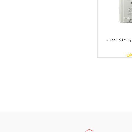
اینورتر سه فاز LS توان 1.5 کیلووات
ان