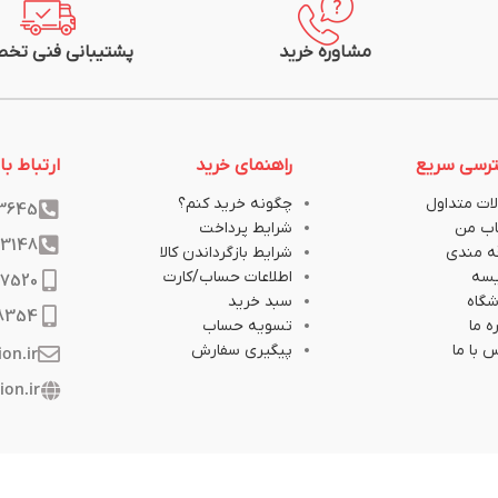
مشاوره خرید
پشتیبانی فنی تخ
رسی سریع
راهنمای خرید
ارتباط با 
ات متداول
چگونه خرید کنم؟
33645
ب من
شرایط پرداخت
33148
ه مندی
شرایط بازگرداندن کالا
یسه
اطلاعات حساب/کارت
17520
گاه
سبد خرید
8354
ه ما
تسویه حساب
 با ما
پیگیری سفارش
ion.ir
ion.ir