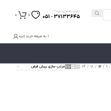
نیاز به راهنمایی دارید؟
0
0
37133645 - 051
% به صرفه خرید کنید
24
18
12
9