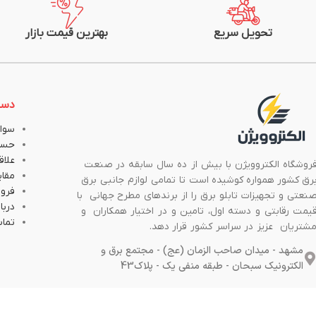
تحویل سریع
بهترین قیمت بازار
دست
سوال
حسا
علاق
روشگاه الکتروویژن با بیش از ده سال سابقه در صنعت
مقا
رق کشور همواره کوشیده است تا تمامی لوازم جانبی برق
فروش
نعتی و تجهیزات تابلو برق را از برندهای مطرح جهانی با
دربار
یمت رقابتی و دسته اول، تامین و در اختیار همکاران و
تماس
شتریان عزیز در سراسر کشور قرار دهد.
مشهد - میدان صاحب الزمان (عج) - مجتمع برق و
الکترونیک سبحان - طبقه منفی یک - پلاک43