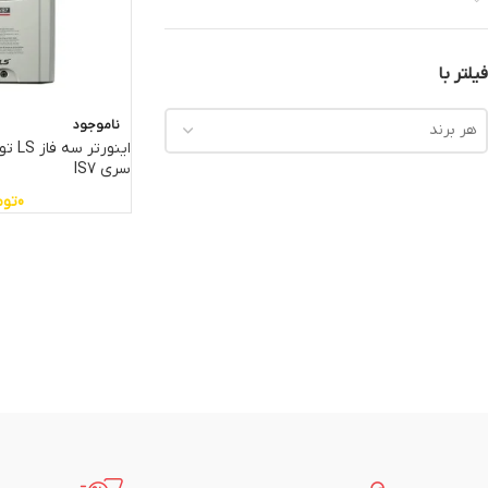
فیلتر با
ناموجود
هر برند
سری IS7
0
توم