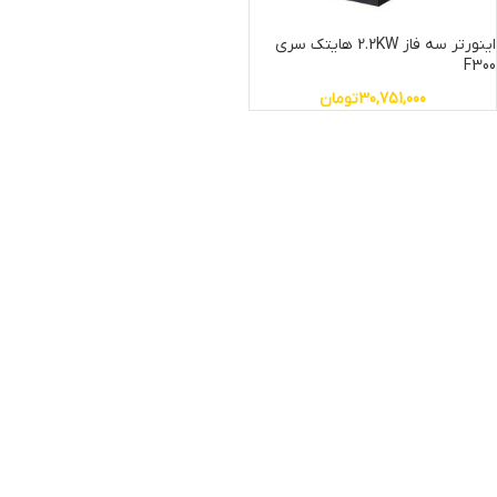
اینورتر سه فاز 2.2KW هایتک سری
F300
30,751,000
تومان