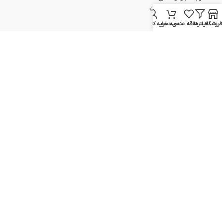
اطلاعات حساب/کارت
سبد خرید
فروشگاه
فیلترها
علاقه مندی
سبد خرید
حساب کاربری من
تسویه حساب
پیگیری سفارش
ارتباط با ما
051-37133645
051-37133148
09129617520
09399298354
info@elcvision.ir